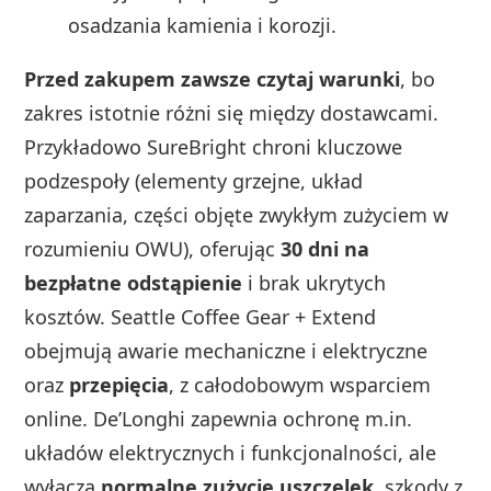
osadzania kamienia i korozji.
Przed zakupem zawsze czytaj warunki
, bo
zakres istotnie różni się między dostawcami.
Przykładowo SureBright chroni kluczowe
podzespoły (elementy grzejne, układ
zaparzania, części objęte zwykłym zużyciem w
rozumieniu OWU), oferując
30 dni na
bezpłatne odstąpienie
i brak ukrytych
kosztów. Seattle Coffee Gear + Extend
obejmują awarie mechaniczne i elektryczne
oraz
przepięcia
, z całodobowym wsparciem
online. De’Longhi zapewnia ochronę m.in.
układów elektrycznych i funkcjonalności, ale
wyłącza
normalne zużycie uszczelek
, szkody z