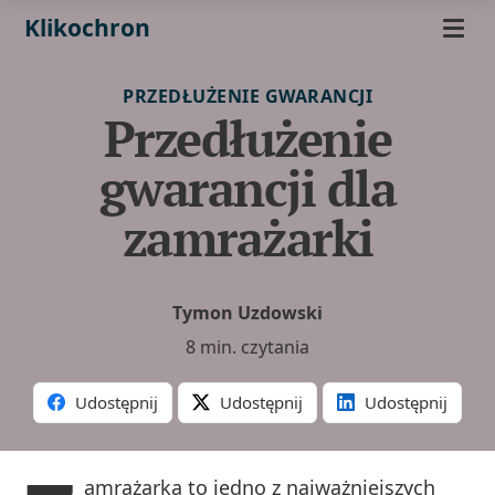
Klikochron
PRZEDŁUŻENIE GWARANCJI
Przedłużenie
gwarancji dla
zamrażarki
Tymon Uzdowski
8 min. czytania
Udostępnij
Udostępnij
Udostępnij
amrażarka to jedno z najważniejszych