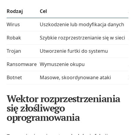
Rodzaj
Cel
Sp
Wirus
Uszkodzenie lub modyfikacja danych
Do
Robak
Szybkie rozprzestrzenianie się w sieci
Sa
Trojan
Utworzenie furtki do systemu
Po
Ransomware
Wymuszenie okupu
Sz
Botnet
Masowe, skoordynowane ataki
Zd
Wektor rozprzestrzeniania
się złośliwego
oprogramowania