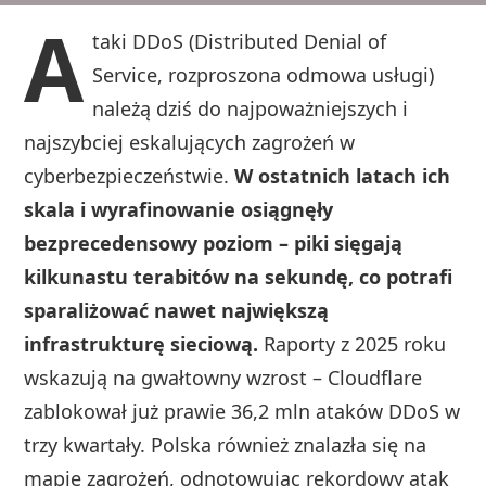
A
taki DDoS (Distributed Denial of
Service, rozproszona odmowa usługi)
należą dziś do najpoważniejszych i
najszybciej eskalujących zagrożeń w
cyberbezpieczeństwie.
W ostatnich latach ich
skala i wyrafinowanie osiągnęły
bezprecedensowy poziom – piki sięgają
kilkunastu terabitów na sekundę, co potrafi
sparaliżować nawet największą
infrastrukturę sieciową.
Raporty z 2025 roku
wskazują na gwałtowny wzrost – Cloudflare
zablokował już prawie 36,2 mln ataków DDoS w
trzy kwartały. Polska również znalazła się na
mapie zagrożeń, odnotowując rekordowy atak