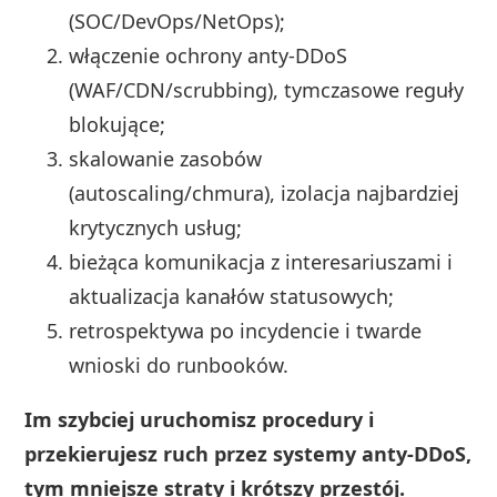
(SOC/DevOps/NetOps);
włączenie ochrony anty‑DDoS
(WAF/CDN/scrubbing), tymczasowe reguły
blokujące;
skalowanie zasobów
(autoscaling/chmura), izolacja najbardziej
krytycznych usług;
bieżąca komunikacja z interesariuszami i
aktualizacja kanałów statusowych;
retrospektywa po incydencie i twarde
wnioski do runbooków.
Im szybciej uruchomisz procedury i
przekierujesz ruch przez systemy anty‑DDoS,
tym mniejsze straty i krótszy przestój.