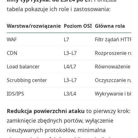
tabela pokazuje ich role i zastosowania:
Warstwa/rozwiązanie
Poziom OSI
Główna rola
WAF
L7
Filtr żądań HTTP/H
CDN
L3–L7
Rozproszenie ruch
Load balancer
L4/L7
Równoważenie obc
Scrubbing center
L3–L7
Oczyszczanie ruc
IDS/IPS
L3/L4
Wykrywanie i blok
Redukcja powierzchni ataku
to pierwszy krok:
zamknięcie zbędnych portów, wyłączenie
nieużywanych protokołów, minimalna