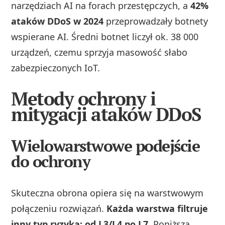
narzędziach AI na forach przestępczych, a
42%
ataków DDoS w 2024
przeprowadzały botnety
wspierane AI. Średni botnet liczył ok. 38 000
urządzeń, czemu sprzyja masowość słabo
zabezpieczonych IoT.
Metody ochrony i
mitygacji ataków DDoS
Wielowarstwowe podejście
do ochrony
Skuteczna obrona opiera się na warstwowym
połączeniu rozwiązań.
Każda warstwa filtruje
inny typ ryzyka: od L3/L4 po L7.
Poniższa