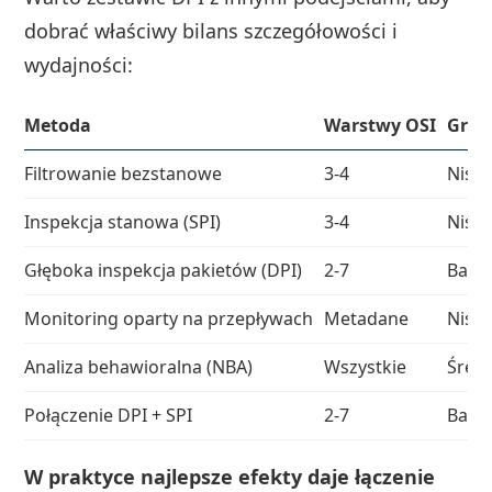
dobrać właściwy bilans szczegółowości i
wydajności:
Metoda
Warstwy OSI
Gran
Filtrowanie bezstanowe
3-4
Nisk
Inspekcja stanowa (SPI)
3-4
Nisk
Głęboka inspekcja pakietów (DPI)
2-7
Bard
Monitoring oparty na przepływach
Metadane
Nisk
Analiza behawioralna (NBA)
Wszystkie
Śred
Połączenie DPI + SPI
2-7
Bard
W praktyce najlepsze efekty daje łączenie