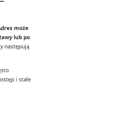
–
Adres może
żawy lub po
ny następują
ęsto
ostęp i stałe