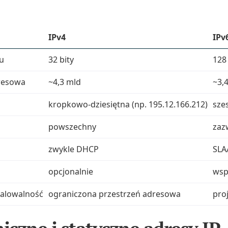
IPv4
IPv
u
32 bity
128
resowa
~4,3 mld
~3,
kropkowo‑dziesiętna (np. 195.12.166.212)
sze
powszechny
zaz
zwykle DHCP
SLA
opcjonalnie
wsp
kalowalność
ograniczona przestrzeń adresowa
pro