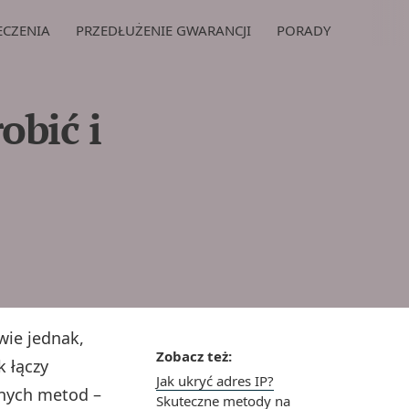
ECZENIA
PRZEDŁUŻENIE GWARANCJI
PORADY
obić i
wie jednak,
Zobacz też:
k łączy
Jak ukryć adres IP?
wnych metod –
Skuteczne metody na