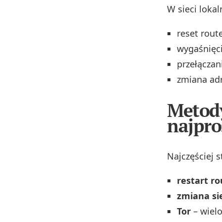
W sieci lokal
reset rout
wygaśnięc
przełączani
zmiana adr
Metody
najpro
Najczęściej 
restart r
zmiana si
Tor
– wiel