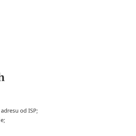
h
adresu od ISP;
ie;