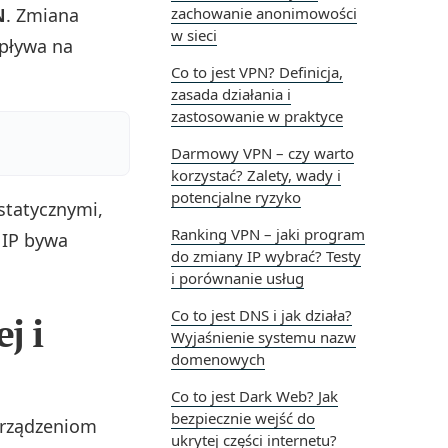
N
. Zmiana
zachowanie anonimowości
w sieci
wpływa na
Co to jest VPN? Definicja,
zasada działania i
zastosowanie w praktyce
Darmowy VPN – czy warto
korzystać? Zalety, wady i
potencjalne ryzyko
statycznymi,
Ranking VPN – jaki program
 IP bywa
do zmiany IP wybrać? Testy
i porównanie usług
Co to jest DNS i jak działa?
j i
Wyjaśnienie systemu nazw
domenowych
Co to jest Dark Web? Jak
bezpiecznie wejść do
urządzeniom
ukrytej części internetu?