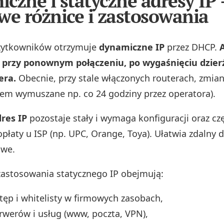
czne i statyczne adresy IP 
we różnice i zastosowania
żytkowników otrzymuje
dynamiczne IP
przez DHCP.
ć przy ponownym połączeniu, po wygaśnięciu dzier
era.
Obecnie, przy stale włączonych routerach, zmia
asem wymuszane np. co 24 godziny przez operatora).
res IP
pozostaje stały i wymaga konfiguracji oraz cz
łaty u ISP (np. UPC, Orange, Toya). Ułatwia zdalny d
owe.
zastosowania statycznego IP obejmują:
tęp i whitelisty w firmowych zasobach,
rwerów i usług (www, poczta, VPN),