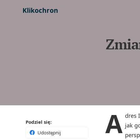
Klikochron
Zmian
A
dres 
Podziel się:
jak g
Udostępnij
persp