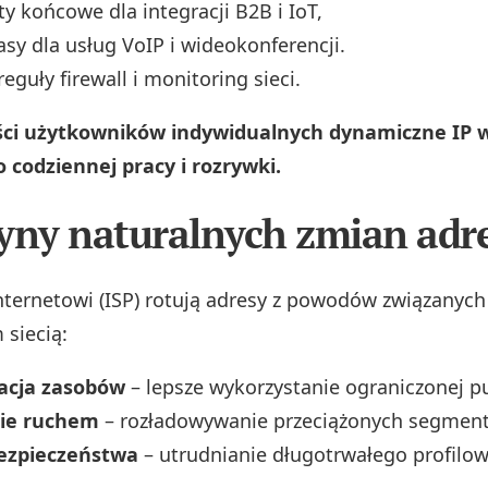
ty końcowe dla integracji B2B i IoT,
rasy dla usług VoIP i wideokonferencji.
reguły firewall i monitoring sieci.
ści użytkowników indywidualnych dynamiczne IP w
 codziennej pracy i rozrywki.
yny naturalnych zmian adr
nternetowi (ISP) rotują adresy z powodów związanych
 siecią:
acja zasobów
– lepsze wykorzystanie ograniczonej p
ie ruchem
– rozładowywanie przeciążonych segmen
ezpieczeństwa
– utrudnianie długotrwałego profilow