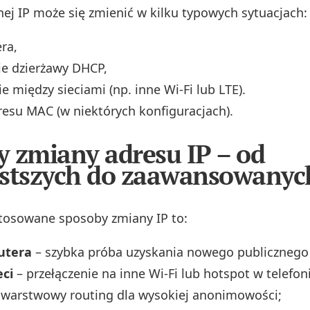
nej IP może się zmienić w kilku typowych sytuacjach:
era,
ie dzierżawy DHCP,
e między sieciami (np. inne Wi‑Fi lub LTE).
esu MAC (w niektórych konfiguracjach).
 zmiany adresu IP – od
stszych do zaawansowanyc
stosowane sposoby zmiany IP to:
outera
– szybka próba uzyskania nowego publicznego 
eci
– przełączenie na inne Wi‑Fi lub hotspot w telefon
owarstwowy routing dla wysokiej anonimowości;