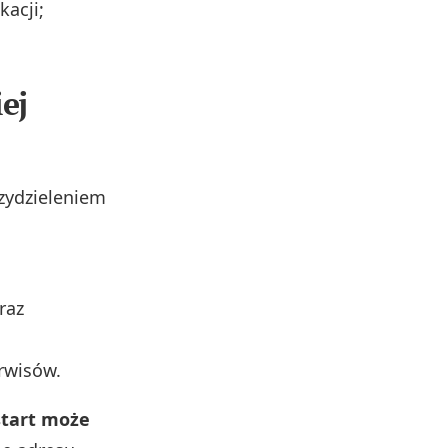
kacji;
ej
zydzieleniem
raz
rwisów.
start może