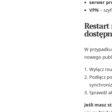
serwer pr
VPN
– szyf
Restart 
dostęp
W przypadku 
nowego publi
Wyłącz rou
Podłącz po
synchroniz
Sprawdź ak
Jeśli masz s