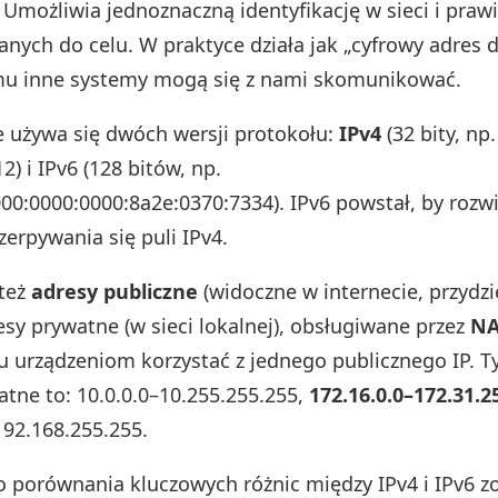
. Umożliwia jednoznaczną identyfikację w sieci i praw
anych do celu. W praktyce działa jak „cyfrowy adres
mu inne systemy mogą się z nami skomunikować.
 używa się dwóch wersji protokołu:
IPv4
(32 bity, np.
2) i IPv6 (128 bitów, np.
00:0000:0000:8a2e:0370:7334). IPv6 powstał, by rozw
erpywania się puli IPv4.
też
adresy publiczne
(widoczne w internecie, przydzi
esy prywatne (w sieci lokalnej), obsługiwane przez
NA
u urządzeniom korzystać z jednego publicznego IP. 
atne to: 10.0.0.0–10.255.255.255,
172.16.0.0–172.31.2
192.168.255.255.
o porównania kluczowych różnic między IPv4 i IPv6 z