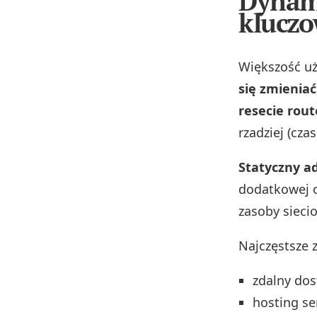
Dynami
kluczo
Większość u
się zmienia
resecie rout
rzadziej (cz
Statyczny ad
dodatkowej op
zasoby sieci
Najczęstsze 
zdalny dos
hosting se