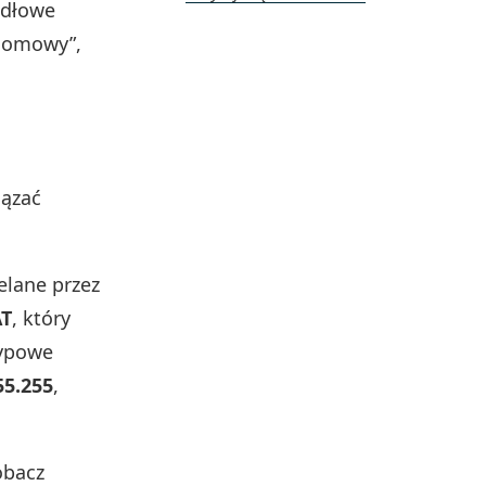
idłowe
 domowy”,
iązać
elane przez
T
, który
Typowe
55.255
,
obacz