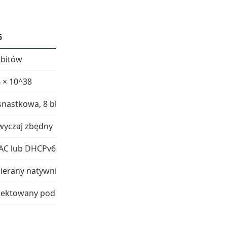
6
 bitów
4 × 10^38
snastkowa, 8 bloków (np. 2001:db8::7334)
wyczaj zbędny
AC lub DHCPv6
ierany natywnie
jektowany pod przyszłe potrzeby