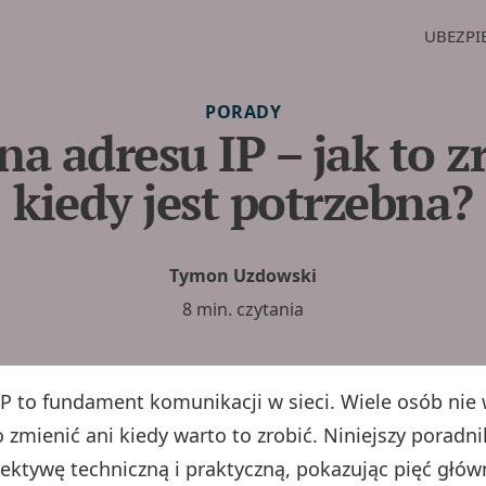
UBEZPI
PORADY
a adresu IP – jak to zr
kiedy jest potrzebna?
Tymon Uzdowski
8 min. czytania
IP to fundament komunikacji w sieci. Wiele osób nie 
o zmienić ani kiedy warto to zrobić. Niniejszy poradni
ektywę techniczną i praktyczną, pokazując pięć głó