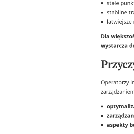
stałe punk
stabilne t
łatwiejsze 
Dla większo
wystarcza do
Przycz
Operatorzy i
zarządzaniem
optymaliz
zarządzan
aspekty b