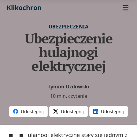
Klikochron
UBEZPIECZENIA
Ubezpieczenie
hulajnogi
elektrycznej
Tymon Uzdowski
10 min. czytania
Udostępnij
Udostępnij
Udostępnij
ulajnogi elektryczne stały się jednym z